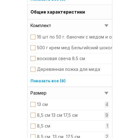
3,90 г
1
Общие характеристики
4,9 г
1
Комплект
16 шт по 50 г. баночек с медом и орехами в м
500 г крем мед Бельгийский шоколад
восковая свеча 8.5 см
Деревянная ложка для меда
Деревянный чемодан
Показать все (8)
Настойка спиртовая 10%
Размер
Настойка спиртовая 20%
13 см
4
Пластиковая подставка, основа.
8,5 см 13 см 17,5 см
9
С крышкой
8,5 см
1
Силиконовая ложечка для мёда
8,5 см, 13 см, 17,5 см
2