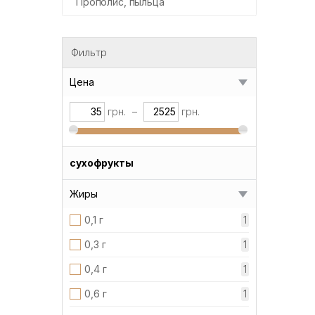
Прополис, пыльца
Фильтр
Цена
грн.
–
грн.
сухофрукты
Жиры
0,1 г
1
0,3 г
1
0,4 г
1
0,6 г
1