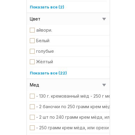
Пластик
кристаллизированный
1
Показать все (2)
пчелиный воск
твёрдый
7
Цвет
Соевый воск натуральный
айвори.
Стекло
Белый
Стекло под хрусталь
голубые
сублимированная смородина
Жёлтый
сублимированная клубника
Желтый, голубой
Показать все (22)
сублимированный апельсин
зелёный
Мед
Фарфор
коралловые
- 130 г. кремованный мёд - 250 г медовый скра
цветная вощина
красные
- 2 баночки по 250 грамм крем мёда, или оре
цветная натуральная вощина
красный, графит
- 2 шт по 240 грамм крем мёда, или орехи в 
экстракт кофе
молочный
- 250 грамм крем мёда, или орехи в меду - 8,