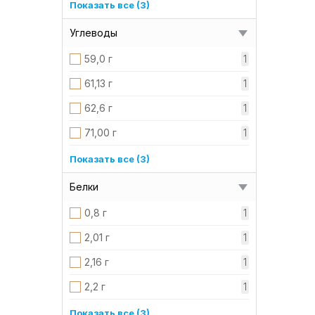
1,00 г
1
Показать все (3)
1,24 г
1
Углеводы
1,80 г
1
59,0 г
1
61,13 г
1
62,6 г
1
71,00 г
1
74 г
1
Показать все (3)
85,0 г
1
Белки
88,3 г
1
0,8 г
1
2,01 г
1
2,16 г
1
2,2 г
1
2,3 г
1
Показать все (3)