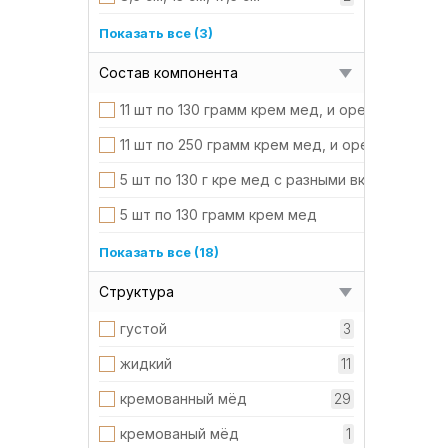
Силиконовая ложка для мёда
Свечи 13 см
2
Показать все (3)
шпоновая коробка
Свечи 26 см
3
Состав компонента
Свечи 8,5 см
5
11 шт по 130 грамм крем мед, и орехи с медом
11 шт по 250 грамм крем мед, и орехи с медом
5 шт по 130 г кре мед с разными вкусами
5 шт по 130 грамм крем мед
5 шт по 130 грамм орехи с медом
Показать все (18)
Бельгийское масло-какао
Структура
воск натуральный
густой
3
дробленый миндаль, кокосовая стружка
жидкий
11
Керамика
кремованный мёд
29
мыльная основа, эфирное масло
кремованый мёд
1