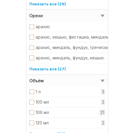
оливковый
- 3 шт по 250 грамм крем мёда, или орехи в м
Показать все (29)
от желтого до горчично-желтого
- 4 шт по 250 грамм крем мёда, или орехи в 
Орехи
Прозрачная
- 440 г асорти орехов в меду
арахис
прозрачный
- 500 г крем мёда смородина
арахис, кешью, фисташка, миндаль, фундук, г
розовые.
- 500 грамм крем мёда, или ореховый микс в
арахис, миндаль, фундук, греческий.
розовый
- 6 шт по 50 грамм крем мёда, или орехи в м
арахис, миндаль, фундук, кешью.
розовый, айвори, оливковый
1 баночка крем мёда 130 грамм или 1 баночка 
в ассортименте
Показать все (27)
розовый, оливковый, айвори.
130 г крем мед апельсин
грецкий
Объём
розовый, сиреневый
130 г миндаль с мёдом 240 г грецкий орех с 
грецкий орех, миндаль, фундук, кешью.
1 л
3
Розовый, сирень
130 грамм крем мед клубника 6,5 см восковая
грецкий орех, арахис, фисташка, миндаль, фу
100 мл
2
светло-розовый, розовый, темно-розовый
2 шт по 440 грамм микс ореховый с мёдом
грецкий, фундук, миндаль
106 мл
21
синий, голубой, айвори, розовый.
250 грамм крем мёд апельсин
кедр
120 мл
2
синий, голубой, айвори, сирень.
250 грамм крем мёд или орехи в меду 6,5 см 
кешью