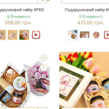
арунковий набір №105
Подарунковий набір 
см воскова свічка
1
В наявності
В наявності
556.00 грн.
475.00 грн.
ді
1
1
1
раб 13 см свічка воскова
1
 по 50 грам
1