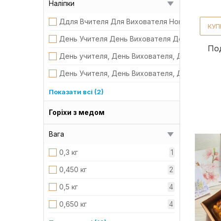
Наліпки
коробка подарункова, атасна стрічка
Ддля Вчителя Для Вихователя Новий рік День
КУП
коробка подарункова, атасна стрічка, подару
День Учителя День Вихователя День Захисни
По
коробка подарункова, атасна стрічка,
День учителя, День Вихователя, День захисни
подарункова коробка
День Учителя, День Вихователя, День Захисни
Для вчителя, Для вихователя, Для жінок, 8 б
Показати всі (2)
Для Учителя Для Вихователя День закоханих
Горіхи з медом
Вага
0,3 кг
1
0,450 кг
2
0,5 кг
4
0,650 кг
4