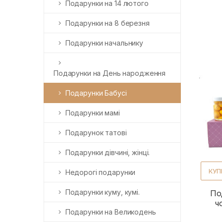
Подарунки на 14 лютого
Подарунки на 8 березня
Подарунки начальнику
Подарунки на День народження
Подарунки Бабусі
Подарунки мамі
Подарунок татові
Подарунки дівчині, жінці.
КУП
Недорогі подарунки
Подарунки куму, кумі.
По
ч
Подарунки на Великодень