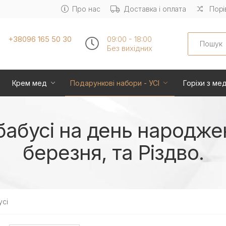
Про нас
Доставка і оплата
Порі
Search
+38096 165 50 30
09:00 - 18:00
Без вихiдних
Крем мед
Подарункові набори - УСІ
Горіхи з ме
абусі на день народжен
березня, та Різдво.
усі