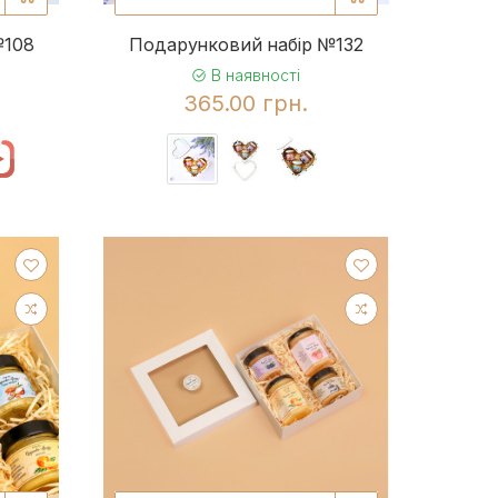
№108
Подарунковий набір №132
В наявності
365.00 грн.