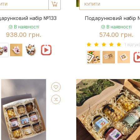
ИТИ
КУПИТИ
арунковий набір №133
Подарунковий набір 
В наявності
В наявності
938.00 грн.
574.00 грн.
1 вiдгук(
2
13
3
2
3
1