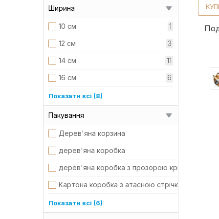
21 см
3
КУП
Ширина
22 см
1
10 см
1
Под
25 см
3
12 см
3
26 см
1
14 см
11
27 см
1
16 см
6
29 см
2
17 см
3
Показати всі (8)
30 см
1
18 см
5
Пакування
6 см
6
20 см
5
Дерев'яна корзина
9 см
1
21 см
4
дерев'яна коробка
22 см
1
дерев'яна коробка з прозорою кришкою
26 см
1
Картона коробка з атасною стрічкою
30 см
1
картона коробка, атасна стрічка,
Показати всі (6)
5 см
3
коробка подарункова