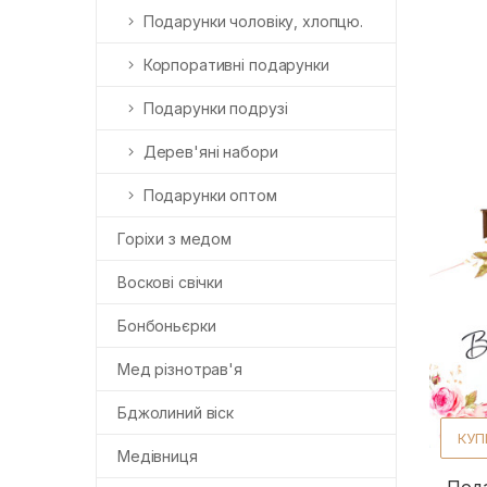
Подарунки чоловіку, хлопцю.
Корпоративні подарунки
Подарунки подрузі
Дерев'яні набори
Подарунки оптом
Горіхи з медом
Воскові свічки
Бонбоньєрки
Мед різнотрав'я
Бджолиний віск
КУП
Медівниця
Под