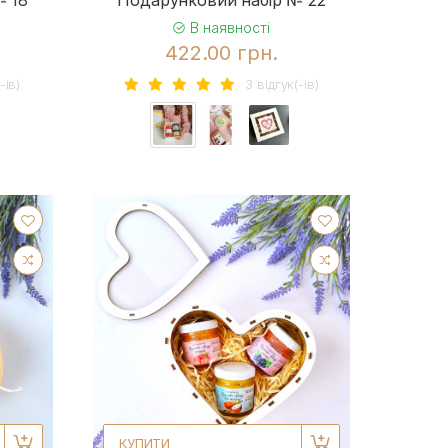
В наявності
422.00 грн.
-iв)
3 вiдгук(-iв)
КУПИТИ