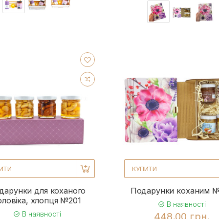
ИТИ
КУПИТИ
дарунки для коханого
Подарунки коханим 
оловіка, хлопця №201
В наявності
В наявності
448.00 грн.