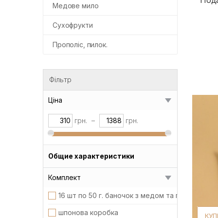
Медове мило
Сухофрукти
Прополіс, пилок.
Фільтр
Ціна
грн.
–
грн.
Общие характеристики
Комплект
16 шт по 50 г. баночок з медом та горіхами в 
шпонова коробка
КУП