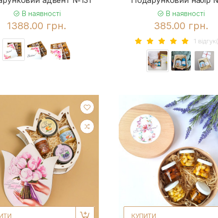
В наявності
В наявності
1388.00 грн.
385.00 грн.
1 вiдгук(
меду
1
2
ИТИ
КУПИТИ