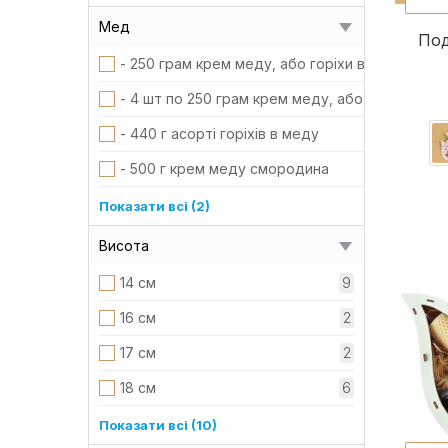
Мед
Под
- 250 грам крем меду, або горіхи в меді - 8,5 
- 4 шт по 250 грам крем меду, або горіхи в ме
- 440 г асорті горіхів в меду
- 500 г крем меду смородина
130 грам кремований мед 250 грам медовий ск
Показати всі (2)
6 шт крем меду по 50 грам 3 шт. горіхи в меді
Висота
14 см
9
16 см
2
17 см
2
18 см
6
20 см
8
Показати всі (10)