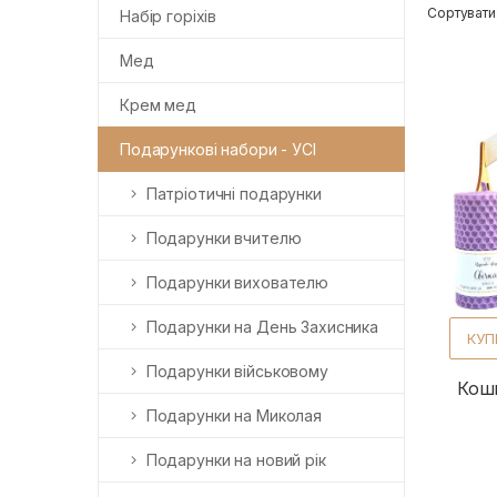
Сортувати
Набір горіхів
Мед
Крем мед
Подарункові набори - УСІ
Патріотичні подарунки
Подарунки вчителю
Подарунки вихователю
Подарунки на День Захисника
КУП
Подарунки військовому
Кош
Подарунки на Миколая
Подарунки на новий рік