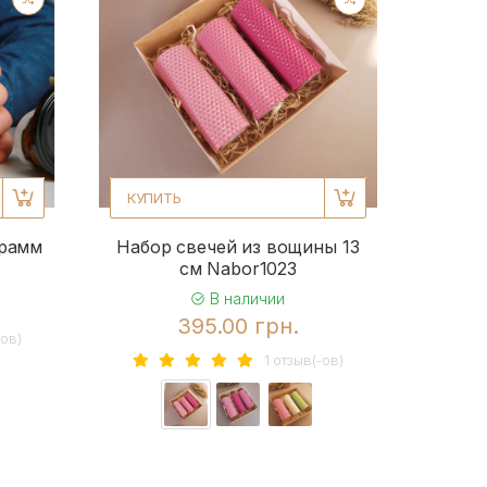
КУПИТЬ
грамм
Набор свечей из вощины 13
см Nabor1023
В наличии
395.00 грн.
-ов)
1 отзыв(-ов)