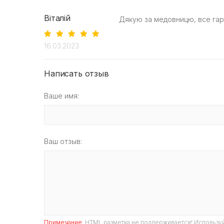
Віталій
Дякую за медовницю, все гар
16.03.2023
Написать отзыв
Ваше имя:
Ваш отзыв:
Примечание:
HTML разметка не поддерживается! Используй