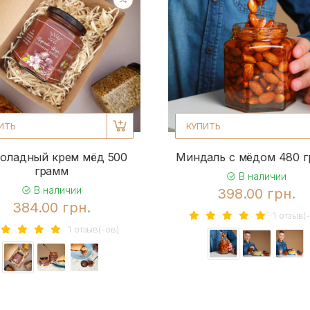
ИТЬ
КУПИТЬ
оладный крем мёд 500
Миндаль с мёдом 480 
грамм
В наличии
В наличии
398.00 грн.
384.00 грн.
1 отзыв(
1 отзыв(-ов)