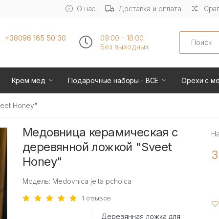
О нас
Доставка и оплата
Срав
Search
+38096 165 50 30
09:00 - 18:00
Без выходных
Крем мёд
Подарочные наборы - ВСЕ
Орехи с м
eet Honey"
Медовница керамическая с
Н
деревянной ложкой "Sveet
3
Honey"
Модель: Medovnica jelta pcholca
1 отзывов
Деревянная ложка для