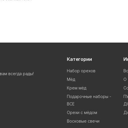
Категории
И
Набор орехов
В
вам всегда рады!
Мёд
О 
Крем мёд
С
Подарочные наборы -
П
ВСЕ
Д
Орехи с мёдом
До
Восковые свечи