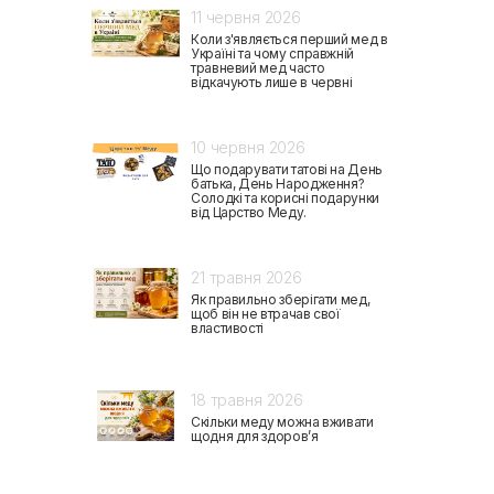
11 червня 2026
Коли з'являється перший мед в
Україні та чому справжній
травневий мед часто
відкачують лише в червні
10 червня 2026
Що подарувати татові на День
батька, День Народження?
Солодкі та корисні подарунки
від Царство Меду.
21 травня 2026
Як правильно зберігати мед,
щоб він не втрачав свої
властивості
18 травня 2026
Скільки меду можна вживати
щодня для здоров’я