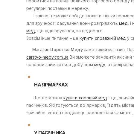
пробитися на полиці великого торгового бренду пр
регулярні поставки в мережу.
І звісно це може собі дозволити тільки промислов
для зручності фасування вони розігрівають
мед
, 
мед
, що відшарувався, за недорого.
Зовсім інше питання – це
купити справжній мед
у с
Магазин
Царство Меду
саме такий магазин. Пок
carstvo-medy.com.ua
Ви зможете замовити якісний
чоловіки займаються добутком
меду
, а прекрасн
НА ЯРМАРКАХ
Ще де можна
купити хороший мед
- це, звичай
пасічників. Які готуються до ярмарків, їздять міст
звичайно, кожен продавець намагається як може, 
У ПАСІЧНИКА