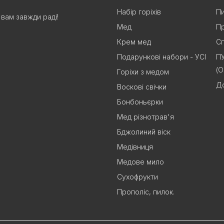
Набір горіхів
Пи
вам завжди раді!
Мед
Пр
Крем мед
Сп
Подарункові набори - УСІ
П
(
Горіхи з медом
До
Воскові свічки
Бонбоньєрки
Мед різнотрав'я
Бджолиний віск
Медівниця
Медове мило
Сухофрукти
Прополіс, пилок.