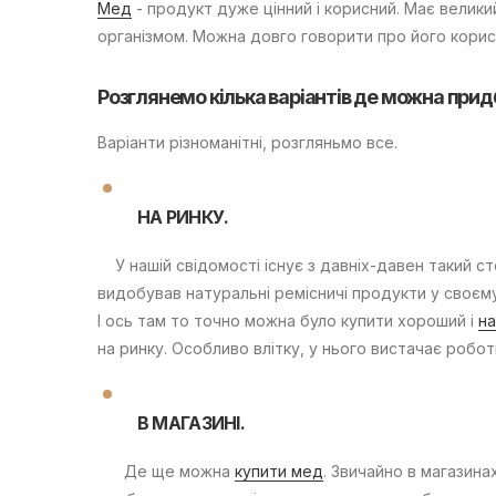
Мед
- продукт дуже цінний і корисний. Має велики
організмом. Можна довго говорити про його корис
Розглянемо кілька варіантів де можна при
Варіанти різноманітні, розгляньмо все.
НА РИНКУ.
У нашій свідомості існує з давніх-давен такий сте
видобував натуральні ремісничі продукти у своєму
І ось там то точно можна було купити хороший і
н
на ринку. Особливо влітку, у нього вистачає роботи
В МАГАЗИНІ.
Де ще можна
купити мед
. Звичайно в магазина