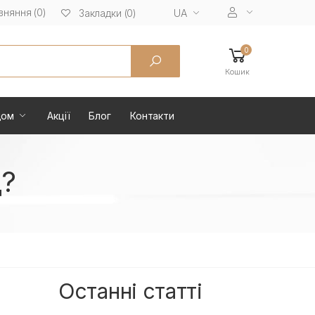
вняння (0)
UA
Закладки (0)
0
Кошик
дом
Акції
Блог
Контакти
?
Останні статті