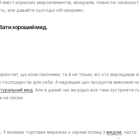
й вміст корисних мікроелементів, мінералів, повністю засвоює
ть, але давайте сьогодні обговоримо:
дбати хороший мед.
реотип, що коли пасічники, та й не тільки, всі хто вирощував 
 господарстві для себе. А надлишки цих продуктів вивозили на
атуральний мед
. Але в даний час ви рідко все таки зустрінете п
 на пасіки.
х. У великих торгових мережах є окремі полиці з
медом
, часто