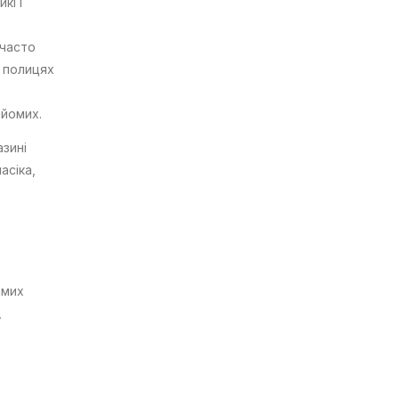
кі і
 часто
а полицях
айомих.
азині
асіка,
амих
,