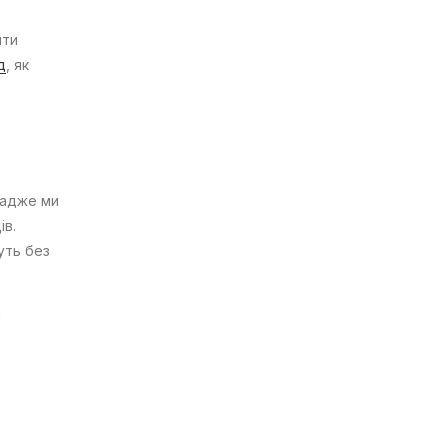
йти
д
, як
 адже ми
ів.
уть без
и