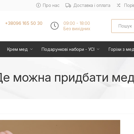
Про нас
Доставка і оплата
Порі
Search
+38096 165 50 30
09:00 - 18:00
Без вихiдних
Крем мед
Подарункові набори - УСІ
Горіхи з ме
Де можна придбати мед