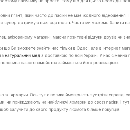
остому пасічнику не просто, тому що для цього необхідні вели
ий гігант, який часто до пасіки не має жодного відношення. І
і не супер дотримуються сортності. Часто ми можемо бачити н
пеціалізованому магазині, маючи позитивні відгуки друзів чи зн
и що Ви зможете знайти нас тільки в Одесі, але в інтернет маг
 та
натуральний мед
з доставкою по всій Україні. У нас сімейна п
а половина нашого сімейства займається його реалізацією.
но ж, ярмарки. Ось тут є велика ймовірність зустріти справді с
ами, чи приїжджають на найближчі ярмарки до своєї пасіки. І тут
щоб залучити до свого продукту якомога більше покупців.