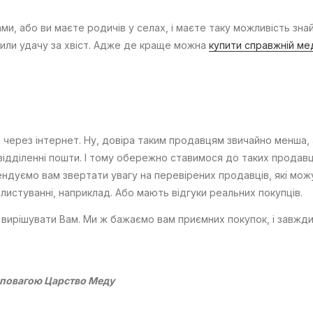
, або ви маєте родичів у селах, і маєте таку можливість зна
ловили удачу за хвіст. Адже де краще можна
купити справжній ме
через інтернет. Ну, довіра таким продавцям звичайно менша,
ідділенні пошти. І тому обережно ставимося до таких продавц
дуємо вам звертати увагу на перевірених продавців, які мож
листуванні, наприклад. Або мають відгуки реальних покупців.
ирішувати Вам. Ми ж бажаємо вам приємних покупок, і завжд
 повагою Царство Меду