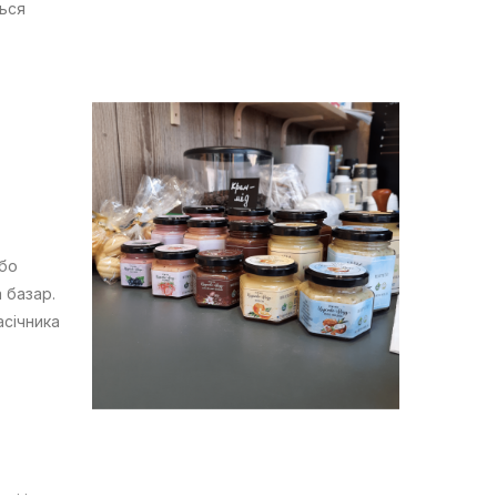
ться
або
 базар.
асічника