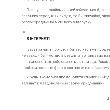
Якщо у вас є знайомий, який займається бджолами
пасічника серед їхніх сусідів, то Ви, звичайно, з
безпосередньо на місці його видобутку.
В ІНТЕРНЕТІ
Зараз за часів прогресу багато хто вже продає 
не завжди бачимо, що в результаті отримаємо на в
І напевно такі побоювання мають місце. Рекомен
проблем показати фото своєї пасіки в особистому 
У будь-якому випадку де купити справжній мед в
залишатися задоволеними своїми придбаннями.
З