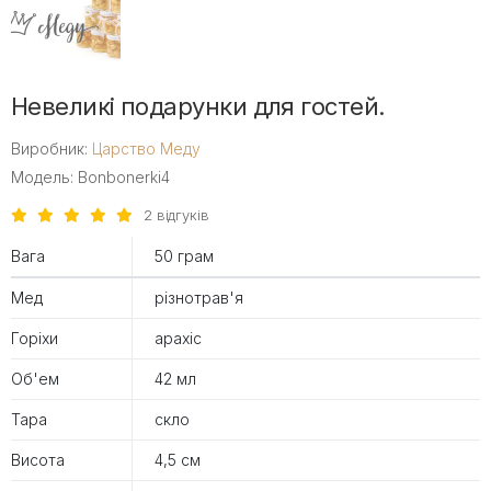
Невеликі подарунки для гостей.
Виробник:
Царство Меду
Модель: Bonbonerki4
2 відгуків
Вага
50 грам
Мед
різнотрав'я
Горіхи
арахіс
Об'ем
42 мл
Тара
скло
Висота
4,5 см