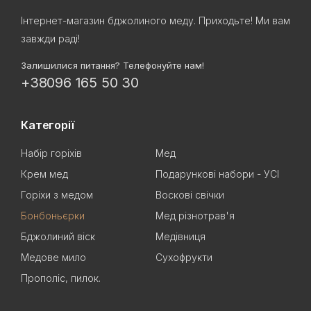
Інтернет-магазин бджолиного меду. Приходьте! Ми вам
завжди раді!
Залишилися питання? Телефонуйте нам!
+38096 165 50 30
Категорії
Набір горіхів
Мед
Крем мед
Подарункові набори - УСІ
Горіхи з медом
Воскові свічки
Бонбоньєрки
Мед різнотрав'я
Бджолиний віск
Медівниця
Медове мило
Сухофрукти
Прополіс, пилок.