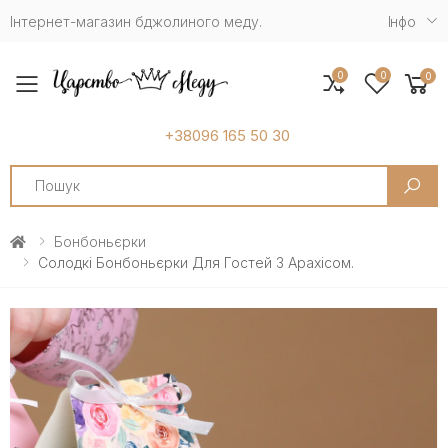
Інтернет-магазин бджолиного меду.
Iнфо
0
0
0
Toggle mobile menu
+38096 165 50 30
Search
Бонбоньєрки
Солодкі Бонбоньєрки Для Гостей З Арахісом.