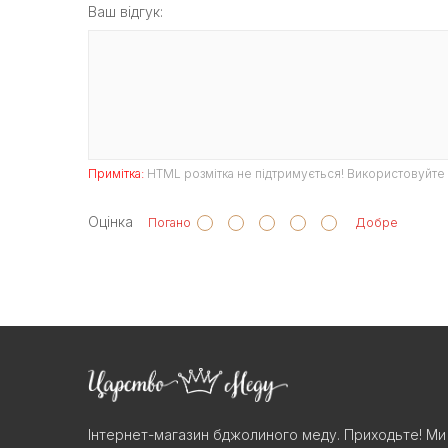
Ваш відгук:
Примітка:
HTML розмітка не підтримується! Використовуйте 
Оцінка
Погано
Добре
Інтернет-магазин бджолиного меду. Приходьте! Ми 