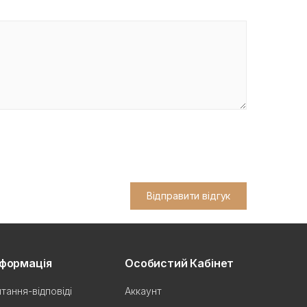
Відправити відгук
нформація
Особистий Кабінет
тання-відповіді
Аккаунт