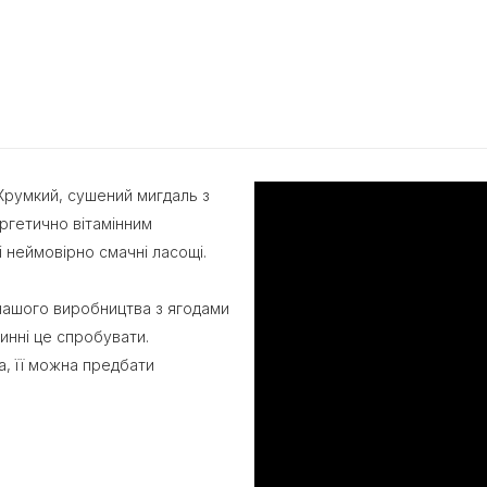
Хрумкий, сушений мигдаль з
ергетично вітамінним
неймовірно смачні ласощі.
ашого виробництва з ягодами
инні це спробувати.
, її можна предбати