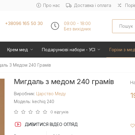
Про нас
Доставка і оплата
Порі
Search
+38096 165 50 30
09:00 - 18:00
Без вихiдних
Крем мед
Подарункові набори - УСІ
Горіхи з ме
аль З Медом 240 Грамів
Мигдаль з медом 240 грамів
На
Виробник:
Царство Меду
1
Модель: kechiq 240
0 відгуків
ДИВИТИСЯ ВІДЕО ОГЛЯД