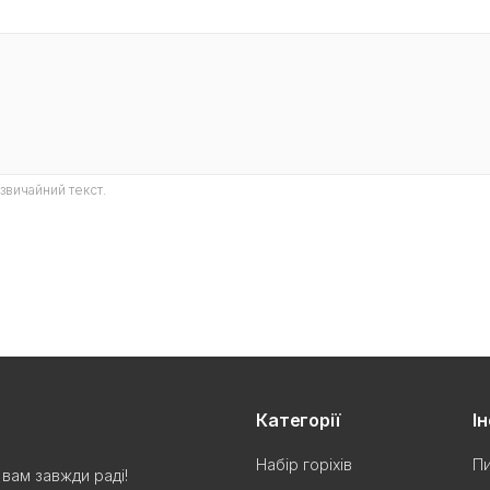
звичайний текст.
Категорії
І
Набір горіхів
Пи
вам завжди раді!