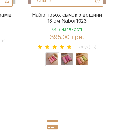
КУПИТИ
рамів
Набір трьох свічок з вощини
13 см Nabor1023
В наявності
395.00 грн.
-iв)
1 вiдгук(-iв)