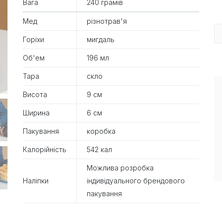
Вага
240 грамів
Мед
різнотрав'я
Горіхи
мигдаль
Об'ем
196 мл
Тара
скло
Висота
9 см
Ширина
6 см
Пакування
коробка
Калорійність
542 кал
Можлива розробка
Наліпки
індивідуального брендового
пакування