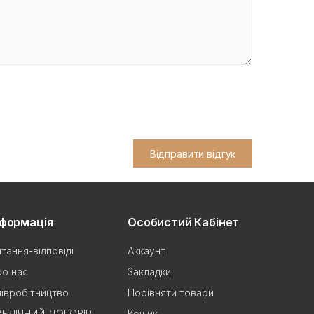
Відправити відгук
нформація
Особистий Кабінет
тання-відповіді
Аккаунт
о нас
Закладки
івробітництво
Порівняти товари
УБЛІЧНИЙ ДОГОВІР
Кошик