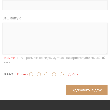
Ваш відгук:
Примітка:
HTML розмітка не підтримується! Використовуйте звичайний
текст.
Оцінка
Погано
Добре
Відправити відгук