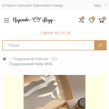
Інтернет-магазин бджолиного меду.
Iнфо
0
0
0
Toggle mobile menu
+38096 165 50 30
Search
Подарункові Набори - УСІ
Подарунковий Набір №45