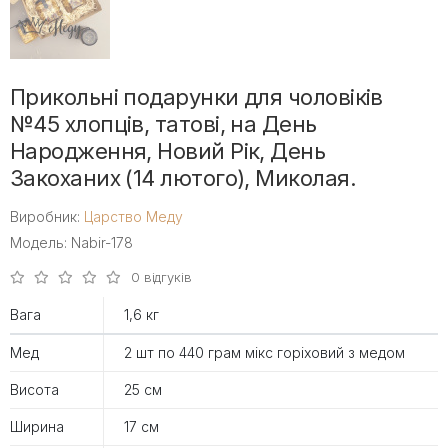
Прикольні подарунки для чоловіків
№45 хлопців, татові, на День
Народження, Новий Рік, День
Закоханих (14 лютого), Миколая.
Виробник:
Царство Меду
Модель: Nabir-178
0 відгуків
Вага
1,6 кг
Мед
2 шт по 440 грам мікс горіховий з медом
Висота
25 см
Ширина
17 см