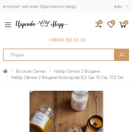
Інтернет-магазин бджолиного меду.
Iнфо
0
0
0
Toggle mobile menu
+38096 165 50 30
Search
Воскові Свічки
Набір Свічок З Вощини
Набір Свічок З Вощини Кольорові 8,5 См. 13 См, 17,5 См