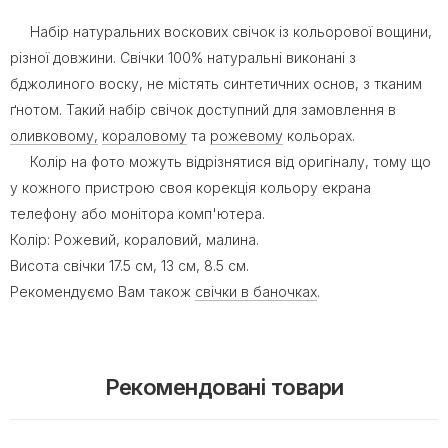
Набір натуральних воскових свічок із кольорової вощини,
різної довжини. Свічки 100% натуральні виконані з
бджолиного воску, не містять синтетичних основ, з тканим
ґнотом. Такий набір свічок доступний для замовлення в
оливковому,
кораловому
та
рожевому
кольорах.
Колір на фото можуть відрізнятися від оригіналу, тому що
у кожного пристрою своя корекція кольору екрана
телефону або монітора комп'ютера.
Колір: Рожевий, кораловий, малина.
Висота свічки 17.5 см, 13 см, 8.5 см.
Рекомендуємо Вам також
свічки в баночках
.
Рекомендовані товари